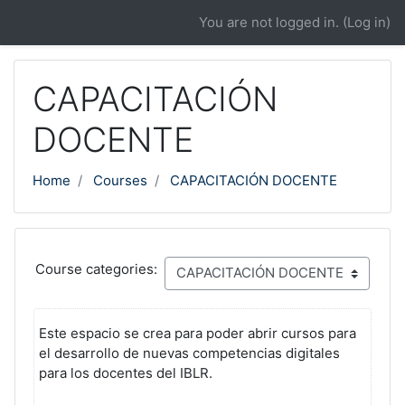
Skip to main content
You are not logged in. (
Log in
)
CAPACITACIÓN
DOCENTE
Home
Courses
CAPACITACIÓN DOCENTE
Course categories:
Este espacio se crea para poder abrir cursos para
el desarrollo de nuevas competencias digitales
para los docentes del IBLR.