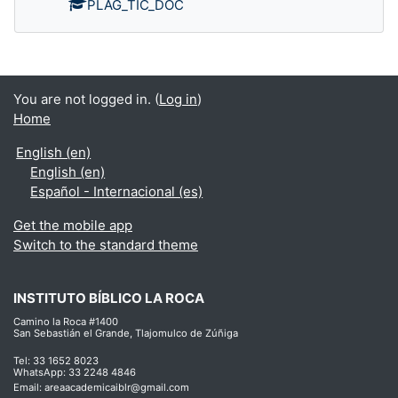
PLAG_TIC_DOC
You are not logged in. (
Log in
)
Home
English ‎(en)‎
English ‎(en)‎
Español - Internacional ‎(es)‎
Get the mobile app
Switch to the standard theme
INSTITUTO BÍBLICO LA ROCA
Camino la Roca #1400
San Sebastián el Grande, Tlajomulco de Zúñiga
Tel: 33 1652 8023
WhatsApp: 33 2248 4846
Email: areaacademicaiblr@gmail.com